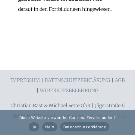
darauf in den Fortbildungen hingewiesen.
IMPRESSUM
|
DATENSCHUTZERKLÄRUNG
|
AGB
|
WIDERRUFSBELEHRUNG
Christian Rast & Michael Vette GbR | Jägerstraße 6
| 88410 Bad Wurzach | Germany |
info@regula-v.de
Diese Website verwendet Cookies. Einverstanden?
Ja
Nein
Datenschutzerklärung